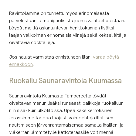
Ravintolamme on tunnettu myös erinomaisesta
palvelustaan ja monipuolisista juomavaihtoehdoistaan.
Löydät meiltä asiantuntevan henkilökunnan lisäksi
laajan valikoiman erinomaisia viinejä sekä kekseliäitä ja
oivaltavia cocktaileja.
Jos haluat varmistaa onnistuneen illan,
varaa pöytä
ennakkoon
.
Ruokailu Saunaravintola Kuumassa
Saunaravintola Kuumasta Tampereelta löydät
oivaltavan menun lisäksi runsaasti paikkoja ruokailuun
niin sisä- kuin ulkotiloissa. Upea kaksikerroksinen
terassimme tarjoaa laajasti vaihtoehtoja illallisen
nauttimiseen järvenrantamaisemaa samalla ihaillen, ja
yläkerran lämmitetylle kattoterassille voit mennä