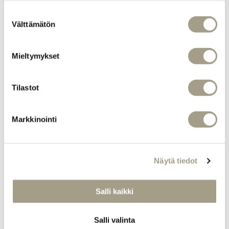
pyydettäessä G
Suostumuksen
Kattilallinen lohikeittoa neljälle 85
Välttämätön
valinta
MUSSELS 27
Valkoviinissä valkosipulin ja yrttien kanssa
Mieltymykset
kypsennettyjä sinisimpukoita, grillattua leipää
ja ranskalaisia perunoita L, pyydettäessä G
Tilastot
PERCH 34
Voissa paistettua ahventa, varhaisperunaa,
Markkinointi
vihreää parsaa ja valkoviini-voikastiketta L, G
FRIED CHICKEN 27
Näytä tiedot
Friteerattua kanaa, paahdettua
varhaisperunaa, marinoituja
kirsikkatomaatteja, fetajuustoa ja
Salli kaikki
chilikastiketta L, G
Salli valinta