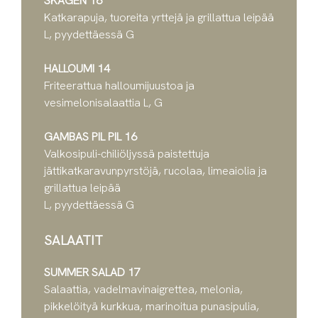
SKAGEN 16
Katkarapuja, tuoreita yrttejä ja grillattua leipää
L, pyydettäessä G
HALLOUMI 14
Friteerattua halloumijuustoa ja
vesimelonisalaattia L, G
GAMBAS PIL PIL 16
Valkosipuli-chiliöljyssä paistettuja
jättikatkaravunpyrstöjä, rucolaa, limeaiolia ja
grillattua leipää
L, pyydettäessä G
SALAATIT
SUMMER SALAD 17
Salaattia, vadelmavinaigrettea, melonia,
pikkelöityä kurkkua, marinoitua punasipulia,