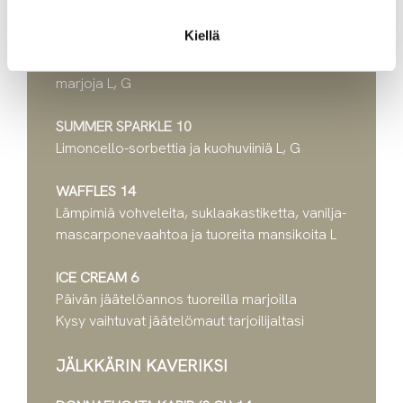
JÄLKIRUOAT
Kiellä
VANILLA PANNACOTTA 12
Vaniljalla maustettu pannacotta ja tuoreita
marjoja L, G
SUMMER SPARKLE 10
Limoncello-sorbettia ja kuohuviiniä L, G
WAFFLES 14
Lämpimiä vohveleita, suklaakastiketta, vanilja-
mascarponevaahtoa ja tuoreita mansikoita L
ICE CREAM 6
Päivän jäätelöannos tuoreilla marjoilla
Kysy vaihtuvat jäätelömaut tarjoilijaltasi
JÄLKKÄRIN KAVERIKSI