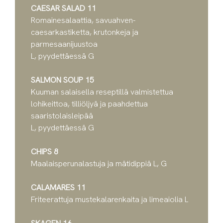
CAESAR SALAD 11
Romainesalaattia, savuahven-
caesarkastiketta, krutonkeja ja
parmesaanijuustoa
L, pyydettäessä G
SALMON SOUP 15
Kuuman salaisella reseptillä valmistettua
lohikeittoa, tilliöljyä ja paahdettua
saaristolaisleipää
L, pyydettäessä G
CHIPS 8
Maalaisperunalastuja ja mätidippiä L, G
CALAMARES 11
Friteerattuja mustekalarenkaita ja limeaiolia L