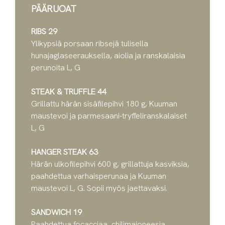
PÄÄRUOAT
RIBS 29
Ylikypsiä porsaan ribsejä tulisella
hunajaglaseerauksella, aiolia ja ranskalaisia
perunoita L, G
STEAK & TRUFFLE 44
Grillattu härän sisäfilepihvi 180 g, Kuuman
maustevoi ja parmesaani-tryffeliranskalaiset
L, G
HANGER STEAK 63
Härän ulkofilepihvi 600 g, grillattuja kasviksia,
paahdettua varhaisperunaa ja Kuuman
maustevoi L, G. Sopii myös jaettavaksi.
SANDWICH 19
Paahdettua focacciaa, chilimajoneesia,