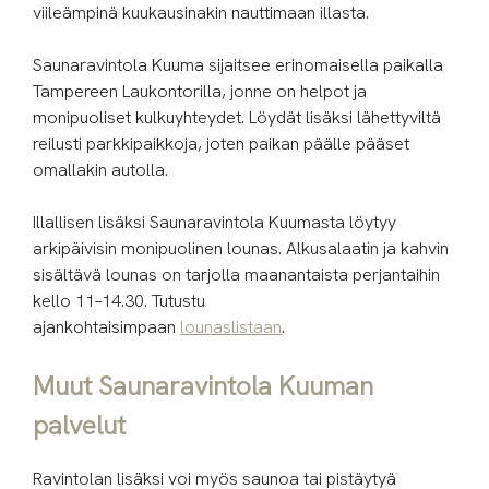
viileämpinä kuukausinakin nauttimaan illasta.
Saunaravintola Kuuma sijaitsee erinomaisella paikalla
Tampereen Laukontorilla, jonne on helpot ja
monipuoliset kulkuyhteydet. Löydät lisäksi lähettyviltä
reilusti parkkipaikkoja, joten paikan päälle pääset
omallakin autolla.
Illallisen lisäksi Saunaravintola Kuumasta löytyy
arkipäivisin monipuolinen lounas. Alkusalaatin ja kahvin
sisältävä lounas on tarjolla maanantaista perjantaihin
kello 11–14.30. Tutustu
ajankohtaisimpaan
lounaslistaan
.
Muut Saunaravintola Kuuman
palvelut
Ravintolan lisäksi voi myös saunoa tai pistäytyä