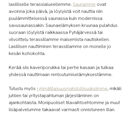
lasilliselle terassialueellemme.
Saunamme
ovat
avoinna joka päivä, ja löylyistä voit nauttia niin
puulämmitteisessä saunassa kuin modernissa
savusaunassakin. Saunaelämyksen kruunaa pulahdus
suoraan löylyistä raikkaassa Pyhäjärvessä tai
vilvoittelu terassillamme maisemista nautiskellen.
Lasillisen nauttiminen terassillamme on monelle jo
kesän kohokohta.
Kerää siis kaveriporukka tai perhe kasaan ja tulkaa
yhdessä nauttimaan rentoutumiselämyksestämme.
Tutustu myös
ryhmätilaisuusmahdollisuuksiimme
, mikäli
juhlien tai yritystapahtuman järjestäminen on
ajankohtaista. Monipuoliset tilavaihtoehtomme ja muut
lisäpalvelumme takaavat varmasti onnistuneen illan.