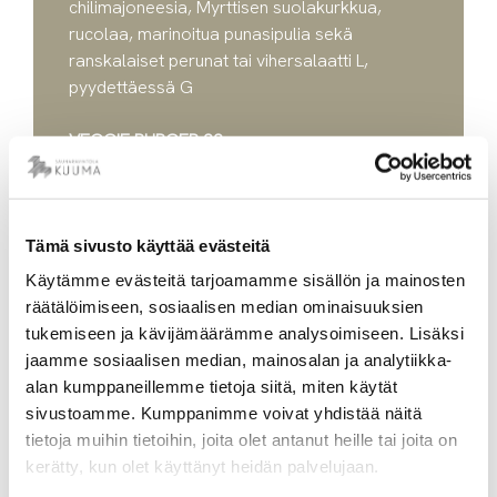
chilimajoneesia, Myrttisen suolakurkkua,
rucolaa, marinoitua punasipulia sekä
ranskalaiset perunat tai vihersalaatti L,
pyydettäessä G
VEGGIE BURGER 22
Kvinoa-kasvispihvi, briossisämpylä, aiolia,
Myrttisen suolakurkkua, rucolaa, marinoitua
punasipulia sekä ranskalaiset perunat tai
vihersalaatti L, pyydettäessä G
Tämä sivusto käyttää evästeitä
Käytämme evästeitä tarjoamamme sisällön ja mainosten
HALLOUMI POCKET 24
räätälöimiseen, sosiaalisen median ominaisuuksien
Paistettua halloumijuustoa, grillattuja
tukemiseen ja kävijämäärämme analysoimiseen. Lisäksi
kasviksia, varhaisperunaa, tuoreita yrttejä ja
jaamme sosiaalisen median, mainosalan ja analytiikka-
sitrus-jogurttikastike L, G, pyydettäessä VEG
alan kumppaneillemme tietoja siitä, miten käytät
sivustoamme. Kumppanimme voivat yhdistää näitä
SALMON SOUP 25
tietoja muihin tietoihin, joita olet antanut heille tai joita on
Kuuman salaisella reseptillä valmistettua
kerätty, kun olet käyttänyt heidän palvelujaan.
lohikeittoa ja saaristolaisleipää L,