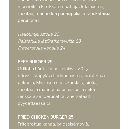
marinoituja kirsikkatomaatteja, fetajuustoa,
rucolaa, marinoitua punasipulia ja ranskalaisia
perunoita L
Halloumijuustolla 23
Paistetuilla jättikatkaravuilla 23
Friteeratulla kanalla 24
BEEF BURGER 25
Grillattu härän jauhelihapihvi 180 g,
briossisämpylä, cheddarjuustoa, paistettua
pekonia, Myrttisen suolakurkkua, aiolia,
rucolaa ja marinoitua punasipulia sekä
ranskalaiset perunat tai vihersalaatti L,
pyydettäessä G
FRIED CHICKEN BURGER 25
Friteerattua kanaa, briossisämpylä,