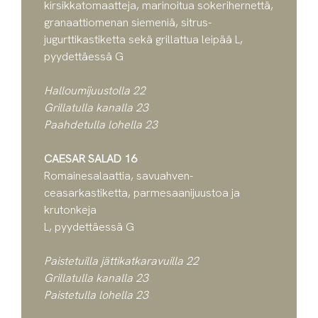
kirsikkatomaatteja, marinoitua sokerihernettä,
granaattiomenan siemeniä, sitrus-
jugurttikastiketta sekä grillattua leipää L,
pyydettäessä G
Halloumijuustolla 22
Grillatulla kanalla 23
Paahdetulla lohella 23
CAESAR SALAD 16
Romainesalaattia, savuahven-
ceasarkastiketta, parmesaanijuustoa ja
krutonkeja
L, pyydettäessä G
Paistetuilla jättikatkaravuilla 22
Grillatulla kanalla 23
Paistetulla lohella 23