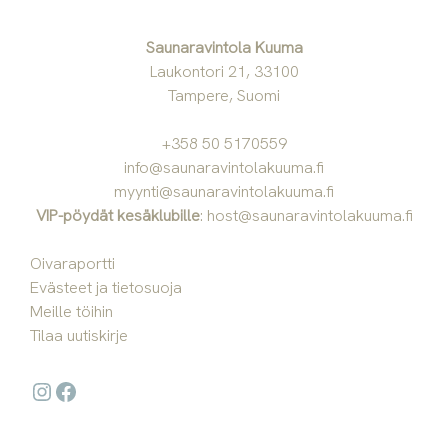
Saunaravintola Kuuma
Laukontori 21, 33100
Tampere, Suomi
+358 50 5170559
info@saunaravintolakuuma.fi
myynti@saunaravintolakuuma.fi
VIP-pöydät kesäklubille
:
host@saunaravintolakuuma.fi
Oivaraportti
Evästeet ja tietosuoja
Meille töihin
Tilaa uutiskirje
Instagram
Facebook