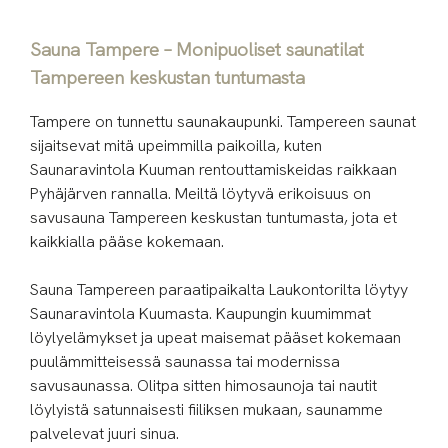
Sauna Tampere – Monipuoliset saunatilat
Tampereen keskustan tuntumasta
Tampere on tunnettu saunakaupunki. Tampereen saunat
sijaitsevat mitä upeimmilla paikoilla, kuten
Saunaravintola Kuuman rentouttamiskeidas raikkaan
Pyhäjärven rannalla. Meiltä löytyvä erikoisuus on
savusauna Tampereen keskustan tuntumasta, jota et
kaikkialla pääse kokemaan.
Sauna Tampereen paraatipaikalta Laukontorilta löytyy
Saunaravintola Kuumasta. Kaupungin kuumimmat
löylyelämykset ja upeat maisemat pääset kokemaan
puulämmitteisessä saunassa tai modernissa
savusaunassa. Olitpa sitten himosaunoja tai nautit
löylyistä satunnaisesti fiiliksen mukaan, saunamme
palvelevat juuri sinua.