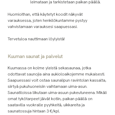
leimataan ja tarkistetaan paikan päällä.
Huomioithan, että käytetyt koodit näkyvät
varauksessa, joten henkilökuntamme pystyy
vahvistamaan varauksesi saapuessasi.
Tervetuloa nauttimaan löylyistä!
Kuuman saunat ja palvelut
Kuumassa on kolme yleistä sekasaunaa, jotka
odottavat saunojia aina aukioloaikojemme mukaisesti.
Saapuessasi voit ostaa saunalipun ravintolan kassalta,
siirtyä pukuhuoneisiin vaihtamaan uima-asun.
Saunatiloissa liikutaan uima-asuun pukeutuneena. Mikäli
omat tykötarpeet jäivät kotiin, paikan päällä on
saatavilla vuokralle pyyhkeitä, uikkareita ja
saunatossuja hintaan 3 €/kpl.