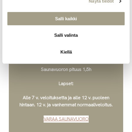
Näytä tiedot
HINNASTO
Salli kaikki
Saunavuoro 19 €
Salli valinta
Pyyhevuora 4 €
Kiellä
saunatossu- ja uimapukuvuokra 3 €
Saunavuoron pituus 1,5h
Lapset:
Alle 7 v. veloituksetta ja alle 12 v. puoleen
hintaan. 12 v. ja vanhemmat normaaliveloitus.
VARAA SAUNAVUORO