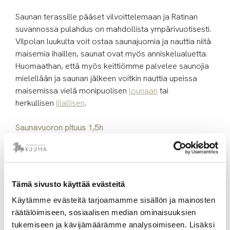
Saunan terassille pääset vilvoittelemaan ja Ratinan
suvannossa pulahdus on mahdollista ympärivuotisesti.
Vilpolan luukulta voit ostaa saunajuomia ja nauttia niitä
maisemia ihaillen, saunat ovat myös anniskelualuetta.
Huomaathan, että myös keittiömme palvelee saunojia
mielellään ja saunan jälkeen voitkin nauttia upeissa
maisemissa vielä monipuolisen
lounaan
tai
herkullisen
illallisen
.
Saunavuoron pituus 1,5h
Mikäli etsit löylyjen lisäksi Tampereelta saunatiloja, voit
kääntyä puoleemme. Mukavien löylyjen lisäksi voit
vuokrata monipuoliset tilamme erilaisiin
Tämä sivusto käyttää evästeitä
ryhmätilaisuuksiin
. Sauna Tampereen keskustan
Käytämme evästeitä tarjoamamme sisällön ja mainosten
läheisyydestä, tilaisuuteesi sopivat tilat sekä ruokailu
räätälöimiseen, sosiaalisen median ominaisuuksien
onnistuvat kaikki kätevästi saman katon alla.
tukemiseen ja kävijämäärämme analysoimiseen. Lisäksi