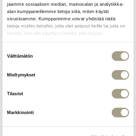
jaamme sosiaalisen median, mainosalan ja analytiikka-
Kuuman porukka toivottaa sinut lämpimästi
alan kumppaneillemme tietoja siitä, miten käytät
tervetulleeksi testaamaan saunan ja uinnin
sivustoamme. Kumppanimme voivat yhdistää näitä
kokonaisvaltaisia terveysvaikutuksia!
tietoja muihin tietoihin, joita olet antanut heille tai joita on
kerätty, kun olet käyttänyt heidän palvelujaan.
Suostumuksen
Välttämätön
valinta
Mieltymykset
Tilastot
Markkinointi