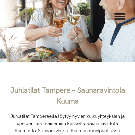
Skip
Juhlatilat
to
content
Juhlatilat Tampere – Saunaravintola
Kuuma
Juhlatilat Tampereella löytyy hyvien kulkuyhteyksien ja
upeiden järvimaisemien keskeltä Saunaravintola
Kuumasta. Saunaravintola Kuuman monipuolisissa