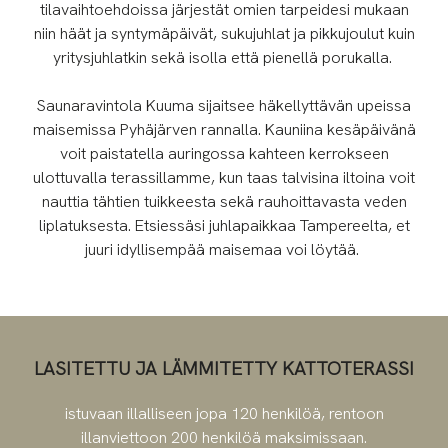
tilavaihtoehdoissa järjestät omien tarpeidesi mukaan
niin häät ja syntymäpäivät, sukujuhlat ja pikkujoulut kuin
yritysjuhlatkin sekä isolla että pienellä porukalla.
Saunaravintola Kuuma sijaitsee häkellyttävän upeissa
maisemissa Pyhäjärven rannalla. Kauniina kesäpäivänä
voit paistatella auringossa kahteen kerrokseen
ulottuvalla terassillamme, kun taas talvisina iltoina voit
nauttia tähtien tuikkeesta sekä rauhoittavasta veden
liplatuksesta. Etsiessäsi juhlapaikkaa Tampereelta, et
juuri idyllisempää maisemaa voi löytää.
LASITETTU JA LÄMMITETTY KATTOTERASSI
istuvaan illalliseen jopa 120 henkilöä, rentoon
illanviettoon 200 henkilöä maksimissaan.