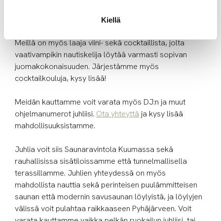
omia toiveruokiasi – juhlanne menu voidaan laatia juuri
teitä varten.
Kiellä
Meillä on myös laaja viini- sekä cocktaillista, jolta
vaativampikin nautiskelija löytää varmasti sopivan
juomakokonaisuuden. Järjestämme myös
cocktailkouluja, kysy lisää!
Meidän kauttamme voit varata myös DJ:n ja muut
ohjelmanumerot juhliisi.
Ota yhteyttä
ja kysy lisää
mahdollisuuksistamme.
Juhlia voit siis Saunaravintola Kuumassa sekä
rauhallisissa sisätiloissamme että tunnelmallisella
terassillamme. Juhlien yhteydessä on myös
mahdollista nauttia sekä perinteisen puulämmitteisen
saunan että modernin savusaunan löylyistä, ja löylyjen
välissä voit pulahtaa raikkaaseen Pyhäjärveen. Voit
varata kauttamme vaikka pelkän ruokailun juhliisi, tai