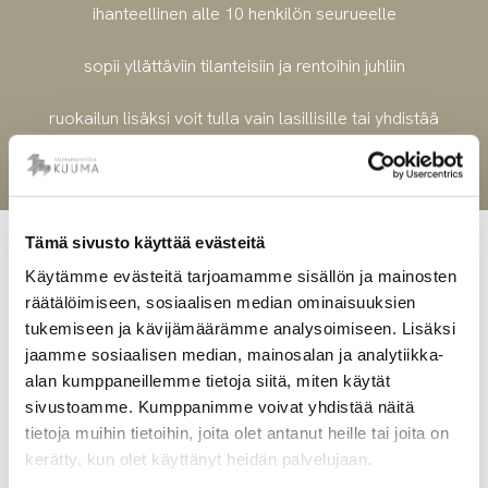
ihanteellinen alle 10 henkilön seurueelle
sopii yllättäviin tilanteisiin ja rentoihin juhliin
ruokailun lisäksi voit tulla vain lasillisille tai yhdistää
illanviettoon saunan
Varaa täältä
Tämä sivusto käyttää evästeitä
Käytämme evästeitä tarjoamamme sisällön ja mainosten
Monipuoliset juhlapaikat Tampereen
räätälöimiseen, sosiaalisen median ominaisuuksien
keskustan läheisyydestä
tukemiseen ja kävijämäärämme analysoimiseen. Lisäksi
jaamme sosiaalisen median, mainosalan ja analytiikka-
Juhlatilat Tampere | Monet juhlapaikat Tampereella
alan kumppaneillemme tietoja siitä, miten käytät
voivat sijaita melko kaukana kaupungin hälinästä.
sivustoamme. Kumppanimme voivat yhdistää näitä
Saunaravintola Kuuman sijainti onkin täydellinen
tietoja muihin tietoihin, joita olet antanut heille tai joita on
yhdistelmä keskustan vilskettä ja luonnon rauhaa.
kerätty, kun olet käyttänyt heidän palvelujaan.
Sijaitsemme upeassa miljöössä Pyhäjärven rannalla,