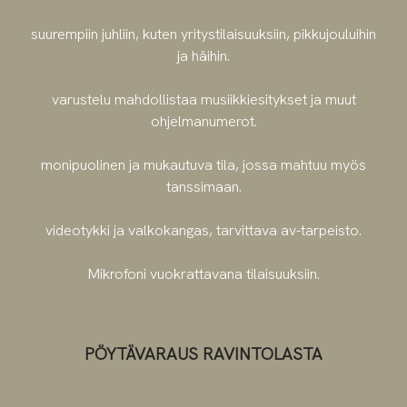
suurempiin juhliin, kuten yritystilaisuuksiin, pikkujouluihin
ja häihin.
varustelu mahdollistaa musiikkiesitykset ja muut
ohjelmanumerot.
monipuolinen ja mukautuva tila, jossa mahtuu myös
tanssimaan.
videotykki ja valkokangas, tarvittava av-tarpeisto.
Mikrofoni vuokrattavana tilaisuuksiin.
PÖYTÄVARAUS RAVINTOLASTA