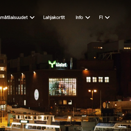
mätilaisuudet
Lahjakortit
Info
FI