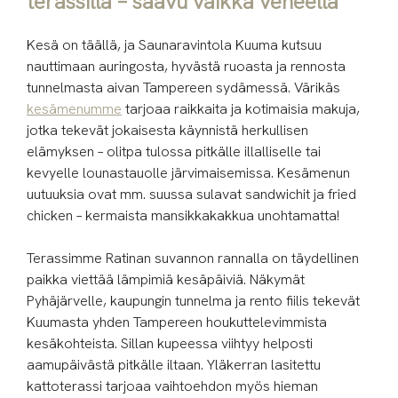
terassilla – saavu vaikka veneellä
Kesä on täällä, ja Saunaravintola Kuuma kutsuu
nauttimaan auringosta, hyvästä ruoasta ja rennosta
tunnelmasta aivan Tampereen sydämessä. Värikäs
kesämenumme
tarjoaa raikkaita ja kotimaisia makuja,
jotka tekevät jokaisesta käynnistä herkullisen
elämyksen – olitpa tulossa pitkälle illalliselle tai
kevyelle lounastauolle järvimaisemissa. Kesämenun
uutuuksia ovat mm. suussa sulavat sandwichit ja fried
chicken – kermaista mansikkakakkua unohtamatta!
Terassimme Ratinan suvannon rannalla on täydellinen
paikka viettää lämpimiä kesäpäiviä. Näkymät
Pyhäjärvelle, kaupungin tunnelma ja rento fiilis tekevät
Kuumasta yhden Tampereen houkuttelevimmista
kesäkohteista. Sillan kupeessa viihtyy helposti
aamupäivästä pitkälle iltaan. Yläkerran lasitettu
kattoterassi tarjoaa vaihtoehdon myös hieman