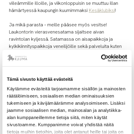
viileämmille illoille, ja viikonloppuisin se muuttuu illan
hämärtyessä kaupungin kuumimmaksi
Kesäklubiksi
!
Ja mikä parasta – meille pääsee myös vesitse!
Laukontorin vierasvenesatama sijaitsee aivan
ravintolan kyljessä. Satamassa on aisapaikkoja ja
kylkikiinnityspaikkoja veneilijöille sekä palveluita kuten
sähkö, vesi, polttoaineasema ja jätehuolto. Kuuma
tarjoaa veneilijöille lisäksi ravintola- ja
peseytymispalvelut – voit siis huoletta rantautua ja tulla
rentoutumaan luoksemme.
Tämä sivusto käyttää evästeitä
Käytämme evästeitä tarjoamamme sisällön ja mainosten
Tervetuloa Kuumaan – kesä maistuu täällä.
räätälöimiseen, sosiaalisen median ominaisuuksien
tukemiseen ja kävijämäärämme analysoimiseen. Lisäksi
jaamme sosiaalisen median, mainosalan ja analytiikka-
alan kumppaneillemme tietoja siitä, miten käytät
sivustoamme. Kumppanimme voivat yhdistää näitä
tietoja muihin tietoihin, joita olet antanut heille tai joita on