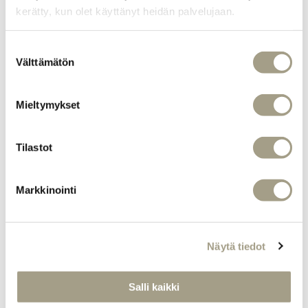
kerätty, kun olet käyttänyt heidän palvelujaan.
Suostumuksen
Välttämätön
valinta
Mieltymykset
Tilastot
Markkinointi
Näytä tiedot
Salli kaikki