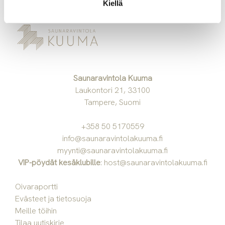
Kiellä
Saunaravintola Kuuma
Laukontori 21, 33100
Tampere, Suomi
+358 50 5170559
info@saunaravintolakuuma.fi
myynti@saunaravintolakuuma.fi
VIP-pöydät kesäklubille
:
host@saunaravintolakuuma.fi
Oivaraportti
Evästeet ja tietosuoja
Meille töihin
Tilaa uutiskirje