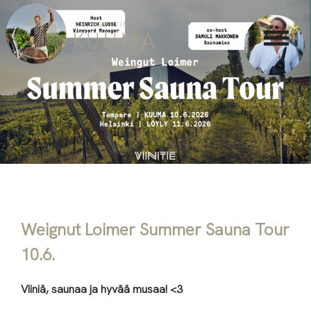
Skip
to
content
Summer
Sauna
Weignut Loimer Summer Sauna Tour
Tour
10.6.
@Kuuma
Viiniä, saunaa ja hyvää musaa! <3