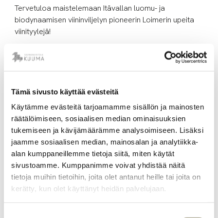
Tervetuloa maistelemaan Itävallan luomu- ja
biodynaamisen viininviljelyn pioneerin Loimerin upeita
viinityylejä!
Rennon ja hauskan tastingin aikana sukellamme
Kamptalin alueen ilmaston ja maaperän saloihin ja
selvitämme, miten ne maistuvat lasissa. Tastingin
jälkeen ilta jatkuu vapaamuotoisesti saunoen ja DJ:n
Tämä sivusto käyttää evästeitä
rytmeistä nauttien. Saunavuoron voi varata hintaan
Käytämme evästeitä tarjoamamme sisällön ja mainosten
19,00 € per/henkilö. Muistathan varata saunavuoron
räätälöimiseen, sosiaalisen median ominaisuuksien
ennakkoon
täältä
. Ota siis ystäväsi mukaan ja tule
tukemiseen ja kävijämäärämme analysoimiseen. Lisäksi
viihtymään!
jaamme sosiaalisen median, mainosalan ja analytiikka-
alan kumppaneillemme tietoja siitä, miten käytät
Ilmoittauduthan pian sillä paikkoja on todella
sivustoamme. Kumppanimme voivat yhdistää näitä
rajallisesti.
tietoja muihin tietoihin, joita olet antanut heille tai joita on
kerätty, kun olet käyttänyt heidän palvelujaan.
Ilmoittautumiset ->
Aika: Keskiviikkona 10.6. 17:30-18:30
Suostumuksen