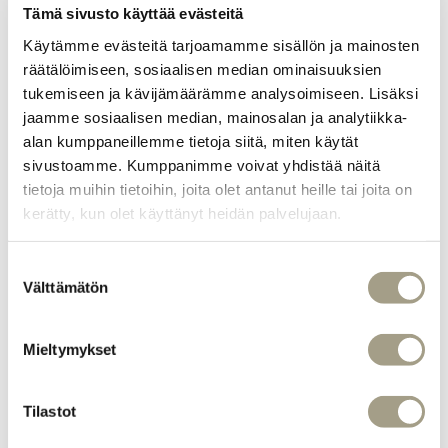
Deal
Tämä sivusto käyttää evästeitä
Tarjous voimassa vain 27.–29.11.
Käytämme evästeitä tarjoamamme sisällön ja mainosten
27.-29.11.
Sinulla on kaksi tapaa ostaa Black Friday saunapassi:
räätälöimiseen, sosiaalisen median ominaisuuksien
tukemiseen ja kävijämäärämme analysoimiseen. Lisäksi
1) Osto paikan päältä
jaamme sosiaalisen median, mainosalan ja analytiikka-
Tule Kuumaan kampanjapäivien aikana ja osta fyysinen
alan kumppaneillemme tietoja siitä, miten käytät
10 kerran saunapassi suoraan meiltä hintaan 100 €
sivustoamme. Kumppanimme voivat yhdistää näitä
tietoja muihin tietoihin, joita olet antanut heille tai joita on
2) Osto lahjakorttikaupasta
kerätty, kun olet käyttänyt heidän palvelujaan.
Osta 100 € lahjakortti Kuuman lahjakorttikaupasta
kampanjapäivien aikana (27.–29.11.)
Suostumuksen
Vaihdamme lahjakortin 10 kerran saunapassiin
Välttämätön
valinta
ensimmäisellä käyttökerralla Kuumassa
Huom! Näemme lahjakortin ostopäivän järjestelmästä,
Mieltymykset
joten lahjakortti tulee olla ostettu kampanja-aikana
(27.–29.11.), jotta tarjous on voimassa.
Tilastot
Lahjakorttikauppaan >