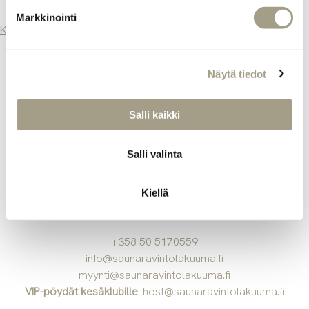
Markkinointi
Katso kaikki artikkelit
Näytä tiedot
Salli kaikki
Salli valinta
Saunaravintola Kuuma
Laukontori 21, 33100
Kiellä
Tampere, Suomi
+358 50 5170559
info@saunaravintolakuuma.fi
myynti@saunaravintolakuuma.fi
VIP-pöydät kesäklubille
:
host@saunaravintolakuuma.fi