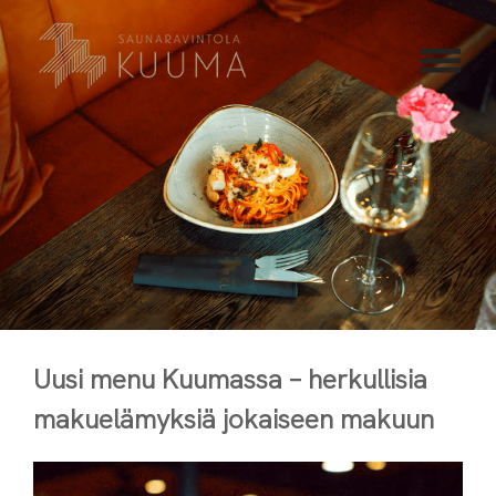
Skip
to
content
Alkuvuoden
Uusi menu Kuumassa – herkullisia
uusittu
makuelämyksiä jokaiseen makuun
À