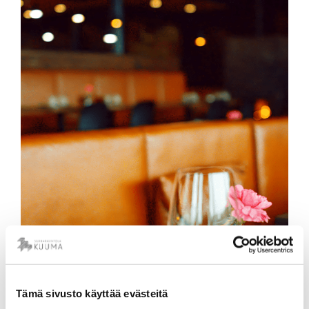
la
Carte
menu
Tämä sivusto käyttää evästeitä