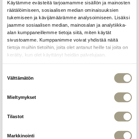
Käytämme evästeitä tarjoamamme sisällön ja mainosten
räätälöimiseen, sosiaalisen median ominaisuuksien
tukemiseen ja kävijämäärämme analysoimiseen. Lisäksi
jaamme sosiaalisen median, mainosalan ja analytiikka-
alan kumppaneillemme tietoja siitä, miten käytät
sivustoamme. Kumppanimme voivat yhdistää näitä
Uusi vuosi, uusi menu! Kuumassa aloitetaan
tietoja muihin tietoihin, joita olet antanut heille tai joita on
vuosi uudistuneilla annoksilla, jotka
kerätty, kun olet käyttänyt heidän palvelujaan.
täydentävät rakastettuja klassikoitamme.
Tuttujen suosikkien rinnalle on tuotu huolella
valittuja uutuuksia, jotka vievät makunautinnon
Suostumuksen
uudelle tasolle.
Välttämätön
valinta
Menun kohokohtiin lukeutuvat mehevä
Mieltymykset
Schnitzel, täyteläiset ja aromaattiset simpukat
sekä suussa sulavat pastat, jotka hurmaavat
niin arkiruokailijat kuin herkkusuutkin. Jokainen
Tilastot
annos on suunniteltu huolella, ja niiden
valmistuksessa on käytetty laadukkaita
Markkinointi
raaka-aineita, jotka takaavat täydellisen