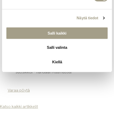
makuelämyksen.
Uusi menu tarjoaa laajan valikoiman annoksia,
Näytä tiedot
joista löytyy vaihtoehtoja jokaiseen makuun.
Olitpa sitten klassikoiden ystävä tai uuden
Salli kaikki
kokeilija, Kuumassa pääset nauttimaan
huolella valmistetuista, herkullisista
annoksista rennossa ja lämpimässä
Salli valinta
tunnelmassa.
Kiellä
Tule testaamaan uutuudet ja löydä uusi
suosikkisi – nähdään Kuumassa!
Varaa pöytä
Katso kaikki artikkelit